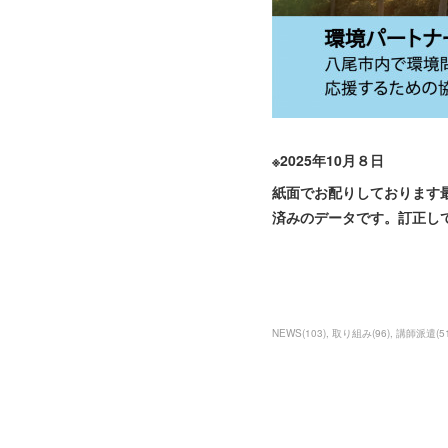
※2025年10月８日
紙面でお配りしております
済みのデータです。訂正し
NEWS
(
103
)
取り組み
(
96
)
講師派遣
(
5