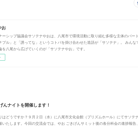
やお
ナーシップ協議会サソテナやおは、八尾市で環境活動に取り組む多様な主体のパー
ナブル」と「誘ってな」というコトバを掛け合わせた造語が「サソテナ」。 みんな
輪を八尾から広げていくのが「サソテナやお」です。
ー
きげんナイトを開催します！
わりはどうですか？９月２日（水）に八尾市文化会館（プリズムホール）にてサソテ
催いたします。今回の交流会では、やお ごきげんサミット後の各分科会の進捗報告