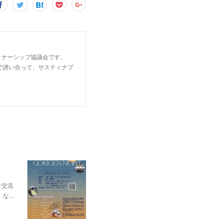
トナーシップ協議会です。
で誘い合って、サスティナブ
ナ交流
、な…