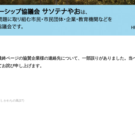
最終ページの協賛企業様の連絡先について、一部誤りがありました。当
てお詫び申し上げます。
1
)
かわちの風
(
27
)