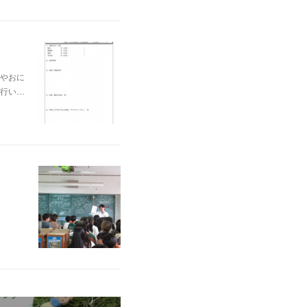
やおに
行い…