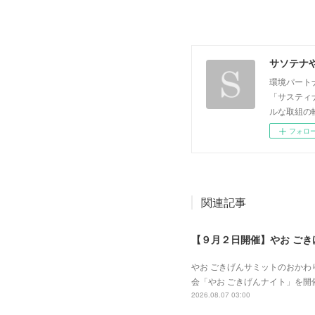
サソテナ
環境パート
「サスティ
ルな取組の
フォロ
関連記事
【９月２日開催】やお ご
やお ごきげんサミットのおか
会「やお ごきげんナイト」を開
2026.08.07 03:00