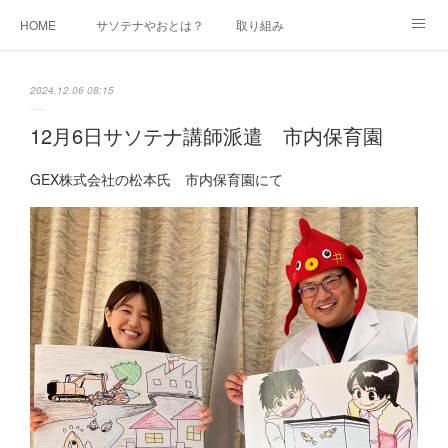
HOME
サソテナやおとは？
取り組み
広報（かわちの風）
講師派遣（環境配慮の取組）
参加・応援
2024.12.06 08:15
ボランティア活動にご興味のある方
団体活動スケジュール
問合せ
12月6日サソテナ講師派遣 市内保育園
GEX株式会社の松本氏 市内保育園にて