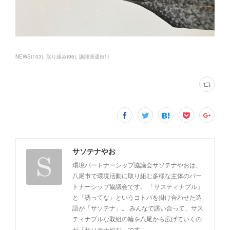
NEWS
(
103
)
取り組み
(
96
)
講師派遣
(
51
)
サソテナやお
環境パートナーシップ協議会サソテナやおは、
八尾市で環境活動に取り組む多様な主体のパー
トナーシップ協議会です。 「サスティナブル」
と「誘ってな」というコトバを掛け合わせた造
語が「サソテナ」。 みんなで誘い合って、サス
ティナブルな取組の輪を八尾から広げていくの
が「サソテナやお」です。