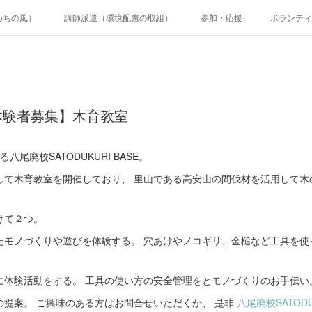
わちの風）
講師派遣（環境配慮の取組）
参加・応援
ボランティ
体験者募集】木育教室
尾廃校SATODUKURI BASE。
して木育教室を開催しており、 里山である高安山の間伐材を活用して木
けて２つ。
たモノづくりや遊びを体験する。 穴あけやノコギリ、金槌など工具を使
に体験活動をする。 工具の使い方の安全管理をとモノづくりのお手伝い
の提案。 ご興味のある方はお問合せいただくか、 是非
八尾廃校SATODU