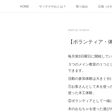
HOME
サソテナやおとは？
取り組み
広報（か
2025.02.19 08:54
【ボランティア・
毎月第3日曜日に開校している八
３つのメイン教室の１つと
できます。
活動の参加体験は大きく分
①お客さんとして木を使っ
使った木工体験。
②ボランティアとして一緒
木のおもちゃを使った遊び