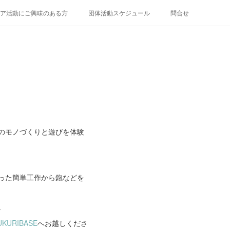
ア活動にご興味のある方
団体活動スケジュール
問合せ
のモノづくりと遊びを体験
った簡単工作から鉋などを
。
KURIBASE
へお越しくださ