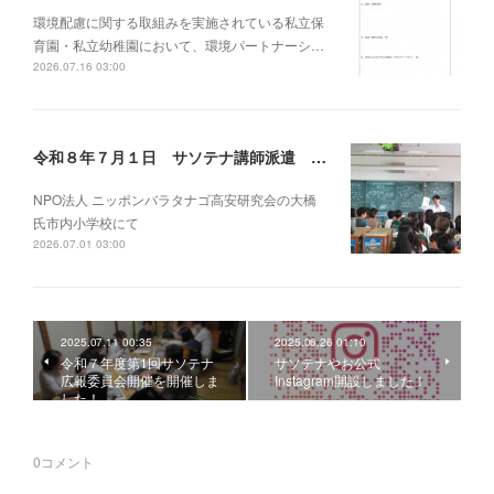
環境配慮に関する取組みを実施されている私立保
育園・私立幼稚園において、環境パートナーシ…
2026.07.16 03:00
令和８年７月１日 サソテナ講師派遣 市内小学校
NPO法人 ニッポンバラタナゴ高安研究会の大橋
氏市内小学校にて
2026.07.01 03:00
2025.07.11 00:35
2025.06.26 01:10
令和７年度第1回サソテナ
サソテナやお公式
広報委員会開催を開催しま
Instagram開設しました！
した！
0
コメント