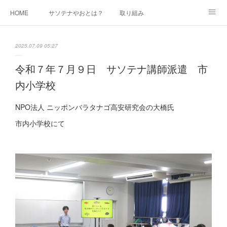
HOME
サソテナやおとは？
取り組み
広報（かわちの風）
講師派遣（環境配慮の取組）
参加・応援
2025.07.09 05:27
ボランティア活動にご興味のある方
団体活動スケジュール
問合せ
令和７年７月９日 サソテナ講師派遣 市
内小学校
NPO法人 ニッポンバラタナゴ高安研究会の大橋氏
市内小学校にて