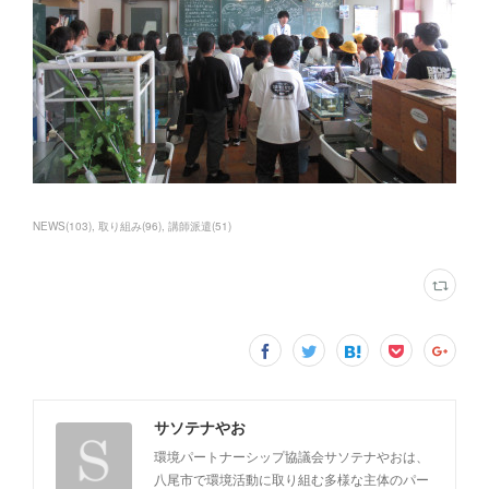
NEWS
(
103
)
取り組み
(
96
)
講師派遣
(
51
)
サソテナやお
環境パートナーシップ協議会サソテナやおは、
八尾市で環境活動に取り組む多様な主体のパー