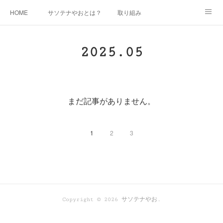
HOME
サソテナやおとは？
取り組み
広報（かわちの風）
講師派遣（環境配慮の取組）
参加・応援
2025
.
05
ボランティア活動にご興味のある方
団体活動スケジュール
問合せ
まだ記事がありません。
1
2
3
Copyright ©
2026
サソテナやお
.