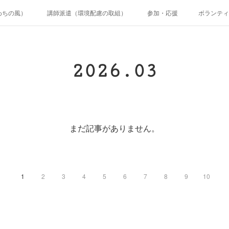
わちの風）
講師派遣（環境配慮の取組）
参加・応援
ボランティ
2026
.
03
まだ記事がありません。
1
2
3
4
5
6
7
8
9
10